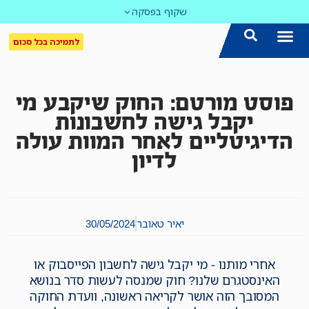
שקוף בפסקה
לתמיכה בכל סכום
הצטרפו אלינו!
נושאים חמים
עדכון שבועי במייל
לאתר המקום הכי חם
כל הכתבות ב'שקוף'
לאתר העין השביעית
סיירת השקיפות
פוסט מורטם: החוק שיקבע מי
יקבל גישה לחשבונות
הדיגיטליים לאחר המוות עולה
לדיון
יאיר טאובר
30/05/2024
אחרי מותנו - מי יקבל גישה לחשבון הפייסבוק או
האינסטגרם שלנו? חוק שמנסה לעשות סדר בנושא
המסובך הזה אושר לקריאה ראשונה, וועדת החוקה