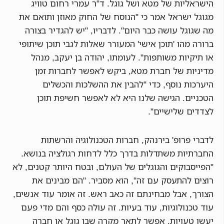
הישראליות של מטא ושל גוגל. ד"ר עמרי רחום טוויג
מגוגל ישראל אמר כי "הנוסח של החוק מאוזן ותואם את
מה שגוגל עושה כבר היום". לדבריו, "יש להגדיר בצורה
ברורה מהו 'תוכן אישי' המעורר שאלות לגבי תוכן שיתופי
או תיקיות משותפות". לעומתו, יהודה בן יעקב, מנהל
מדיניות של חברת מטא, ביקש לאפשר לחברות זמן
היערכות נוסף, כדי "להבין את ההשלכות והכשלים
הטכניים. הגישה שלנו היא לא לאפשר חשיפת תוכן
לצדדים שלישיים".
לדברי פרופ' בירנהק, חברות הטכנולוגיה והרשתות
החברתיות משתדלות בדרך כלל לדחות רגולציה בנושא.
"הפייסבוקים והגוגלים של העולם, ובטח היותר קטנים, לא
רוצים להתעסק עם זה", הוא מסביר. "הם מבינים את
הצורך, אבל מבחינתם זה כאב ראש. זה אומר עוד אנשים,
עוד טכנולוגיות, עוד בעיות. זה עולה כסף והם מדי פעם
יעשו טעויות. אפשר לתאר מקרה שבו גוגל או חברה