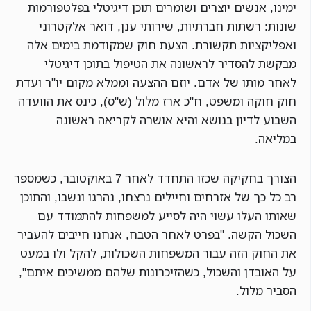
ימינו, אנשים יוצרים ושומרים תוכן דיגיטלי בפלטפורמות
שונות: רשתות חברתיות, שירותי ענן, דואר אלקטרוני
ואפליקציות תקשורת. הצעת חוק שמקודמת בימים אלה
מבקשת להסדיר לראשונה את הטיפול בתוכן דיגיטלי
לאחר מותו של אדם. יוזם ההצעה וממלא מקום יו"ר ועדת
חוק חוקה ומשפט, ח"כ ארז מלול (ש"ס), כינס את הוועדה
השבוע לדיון בנושא והיא אושרה לקריאה ראשונה
במליאה.
הצורך בחקיקה שכזו התחדד לאחר 7 באוקטובר, כשמספר
רב כל כך של אזרחים וחיילים נרצחו, נהרגו ונשבו, והתוכן
שאותו העלו עשוי היה לסייע למשפחות להתמודד עם
השכול הקשה. "בפרט לאחר הטבח, אנחנו חייבים להעביר
את החוק הזה עבור המשפחות השכולות, להקל ולו במעט
על האובדן והשכול, כשהזיכרונות שלהם ממשיכים איתם",
הסביר מלול.