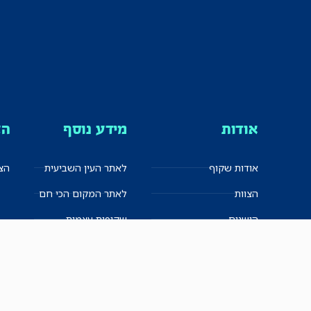
אודות
מידע נוסף
הצ
אודות שקוף
לאתר העין השביעית
הצט
הצוות
לאתר המקום הכי חם
הישגים
שקיפות עצמית
ימנים? שמאלנים?
English
חזון ועקרונות עיתונאיים
العربية