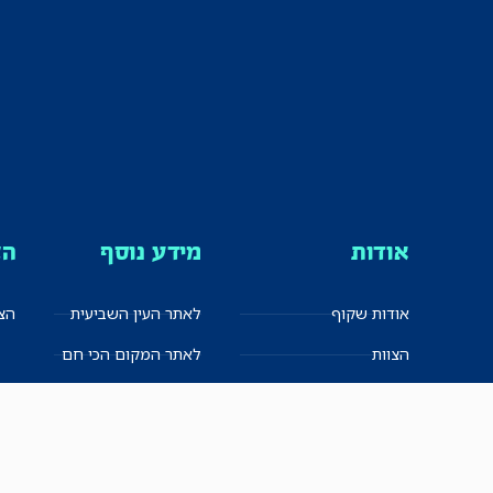
אודות
מידע נוסף
הצ
אודות שקוף
לאתר העין השביעית
הצט
הצוות
לאתר המקום הכי חם
הישגים
שקיפות עצמית
ימנים? שמאלנים?
English
חזון ועקרונות עיתונאיים
العربية