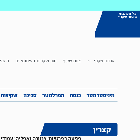
כל הכתבות
באתר שקוף
אודות שקוף
צוות שקוף
חזון ועקרונות עיתונאיים
הישגי
מיניסטרמטר
כנסת
הפרלמטר
ס
מיניסטרמטר
כנסת
הפרלמטר
סביבה
שקיפות
קצרין
פגיעה בפרטיות, צנזורה ואפליה: עמודי