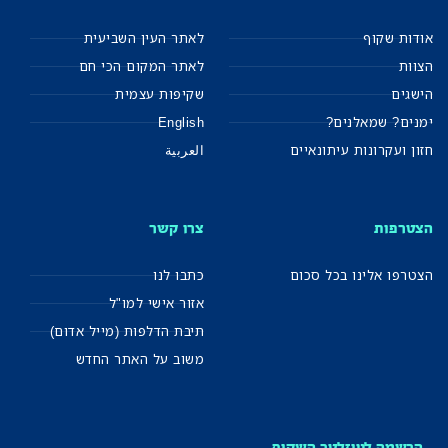
אודות שקוף
לאתר העין השביעית
הצוות
לאתר המקום הכי חם
הישגים
שקיפות עצמית
ימנים? שמאלנים?
English
חזון ועקרונות עיתונאיים
العربية
הצטרפות
צרו קשר
הצטרפו אלינו בכל סכום
כתבו לנו
אזור אישי למו"ל
תיבת הדלפות (מייל אדום)
משוב על האתר החדש
הרשמה לניוזלטר השקוף