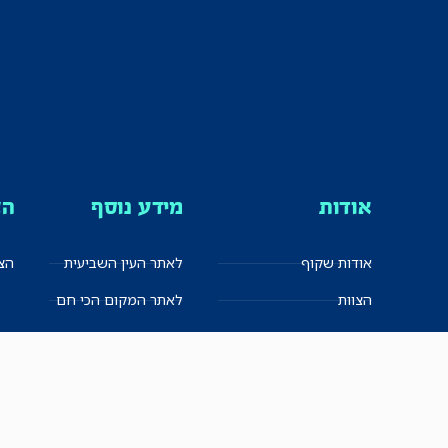
אודות
מידע נוסף
הצ
אודות שקוף
לאתר העין השביעית
הצט
הצוות
לאתר המקום הכי חם
הישגים
שקיפות עצמית
ימנים? שמאלנים?
English
חזון ועקרונות עיתונאיים
العربية