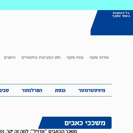
כל הכתבות
באתר שקוף
אודות שקוף
צוות שקוף
חזון ועקרונות עיתונאיים
הישגים
מיניסטרמטר
כנסת
הפרלמטר
ס
מיניסטרמטר
כנסת
הפרלמטר
סביב
משככי כאבים
משכך הכאבים "אדויל": למה זה יקר, ומ