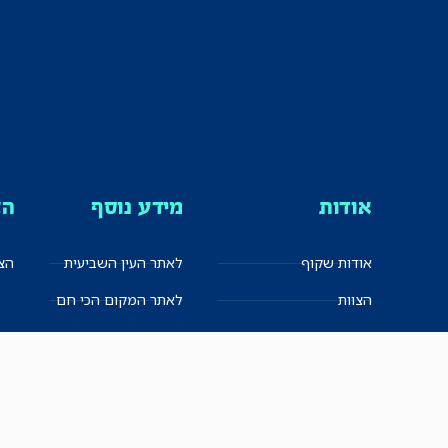
אודות
מידע נוסף
הצ
אודות שקוף
לאתר העין השביעית
הצט
הצוות
לאתר המקום הכי חם
הישגים
שקיפות עצמית
ימנים? שמאלנים?
English
חזון ועקרונות עיתונאיים
العربية