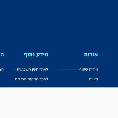
אודות
מידע נוסף
הצ
אודות שקוף
לאתר העין השביעית
הצט
הצוות
לאתר המקום הכי חם
הישגים
שקיפות עצמית
ימנים? שמאלנים?
English
חזון ועקרונות עיתונאיים
العربية