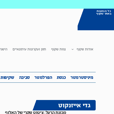
כל הכתבות
באתר שקוף
אודות שקוף
צוות שקוף
חזון ועקרונות עיתונאיים
הישגי
מיניסטרמטר
כנסת
הפרלמטר
ס
מיניסטרמטר
כנסת
הפרלמטר
סביבה
שקיפות
גדי אייזנקוט
מכונת הרעל: ציטוט שקרי של האלוף