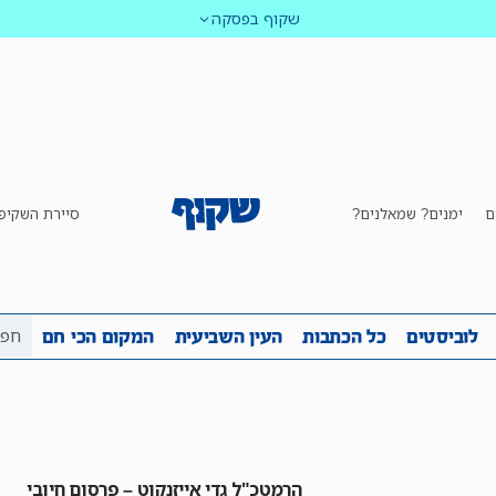
שקוף בפסקה
ם
ימנים? שמאלנים?
סיירת השקיפ
ביבה
שקיפות
לוביסטים
כל הכתבות
העין השביע
לוביסטים
כל הכתבות
העין השביעית
המקום הכי חם
הרמטכ"ל גדי אייזנקוט – פרסום חיובי