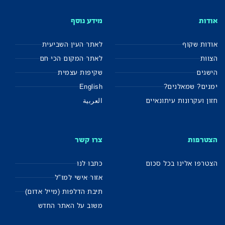
אודות
מידע נוסף
אודות שקוף
לאתר העין השביעית
הצוות
לאתר המקום הכי חם
הישגים
שקיפות עצמית
ימנים? שמאלנים?
English
חזון ועקרונות עיתונאיים
العربية
הצטרפות
צרו קשר
הצטרפו אלינו בכל סכום
כתבו לנו
אזור אישי למו"ל
תיבת הדלפות (מייל אדום)
משוב על האתר החדש