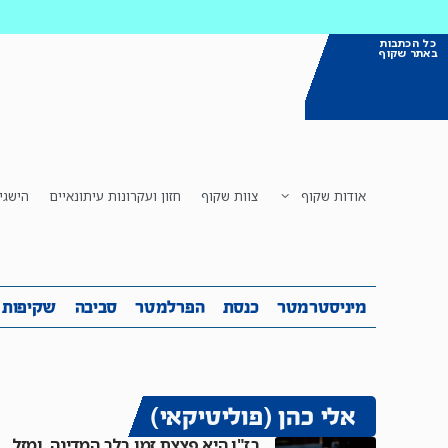
כל הכתבות
באתר שקוף
אודות שקוף
צוות שקוף
חזון ועקרונות עיתונאיים
הישגי
מיניסטרמטר
כנסת
הפרלמטר
ס
מיניסטרמטר
כנסת
הפרלמטר
סביבה
שקיפות
אלי כהן (פוליטיקאי)
בז"ן היא פצצת זמן בלב המדינה, ומזל