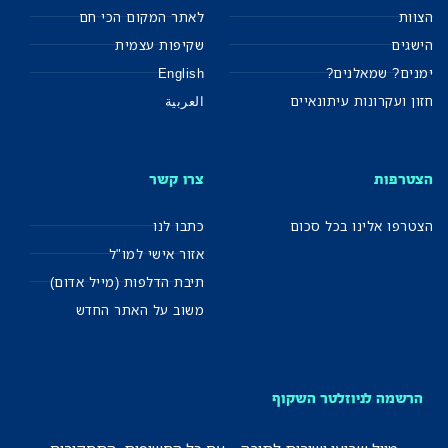
ות
לאתר המקום הכי חם
גים
שקיפות עצמית
ים? שמאלנים?
English
ן ועקרונות עיתונאיים
العربية
טרפות
צרו קשר
רפו אלינו בכל סכום
כתבו לנו
אזור אישי למו"ל
תיבת הדלפות (מייל אדום)
משוב על האתר החדש
רשמה לניוזלטר השקוף