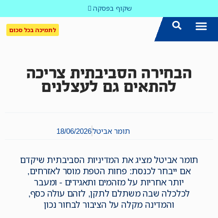
שקוף בפסקה
לתמיכה בכל סכום
הצטרפו אלינו!
נושאים חמים
עדכון שבועי במייל
לאתר המקום הכי חם
כל הכתבות ב'שקוף'
לאתר העין השביעית
סיירת השקיפות
הבחירה הסביבתית צריכה
להתאים גם לעצלנים
תומר אביטל
18/06/2026
תומר אביטל מציג את המדיניות הסביבתית שיקדם
אם ייבחר לכנסת: פחות הטפת מוסר לאזרחים,
יותר אחריות על מזהמים ותאגידים - ומעבר
לכלכלה שבה משתלם לתקן, לזהם עולה כסף,
והמדינה מקלה על הציבור לבחור נכון