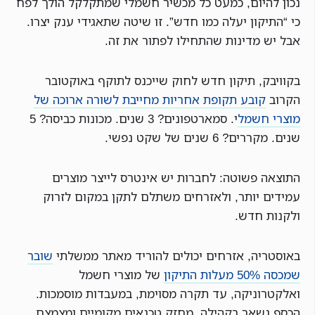
נכון להיום, כמעט כל מכשיר חשמלי שמתקלקל הולך לפח
כי “התיקון יעלה כמו חדש”. זו שיטה שתאגידי ענק יצרו.
אבל יש מדינות שהתחילו לפתור את זה.
בקוויבק, תיקון חדש לחוק שייכנס לתוקף באוקטובר
הקרוב
קובע תקופת אחריות מחייבת לשורה ארוכה של
מוצרי חשמל
י. סמארטפונים? 3 שנים. מכונות כביסה? 5
שנים. מקררים? 6 שנים של שקט נפשי.
התוצאה פשוטה: לחברות יש אינטרס לייצר מוצרים
עמידים יותר, ולאזרחים משתלם לתקן במקום לזרוק
ולקנות חדש.
באוסטריה, אזרחים יכולים להוריד מאתר ממשלתי
שובר
שמכסה 50% מעלות התיקון
של מוצרי חשמל
ואלקטרוניקה, עד תקרה מסוימת, במעבדות מוסמכות.
הכסף נשאר בקהילה, מחזק טכנאים מקומיים ומצמצם