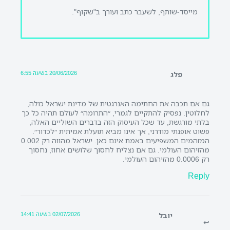
מייסד-שותף, לשעבר כתב ועורך ב"שקוף".
20/06/2026 בשעה 6:55
פלג
גם אם תכבה את החתימה האנרגטית של מדינת ישראל כולה,
לחלוטין. נפסיק להתקיים לגמרי, ״התרומה״ לעולם תהיה כל כך
בלתי מורגשת, עד שכל העיסוק הזה בדברים השוליים האלה,
פשוט אופנתי מודרני, אך אינו מביא תועלת אמיתית ״לכדור״.
המזהמים המשפיעים באמת אינם כאן. ישראל מהווה רק 0.002
מהזיהום העולמי. גם אם נצליח לחסוך שלושים אחוז, נחסוך
רק 0.0006 מהזיהום העולמי.
Reply
02/07/2026 בשעה 14:41
יובל