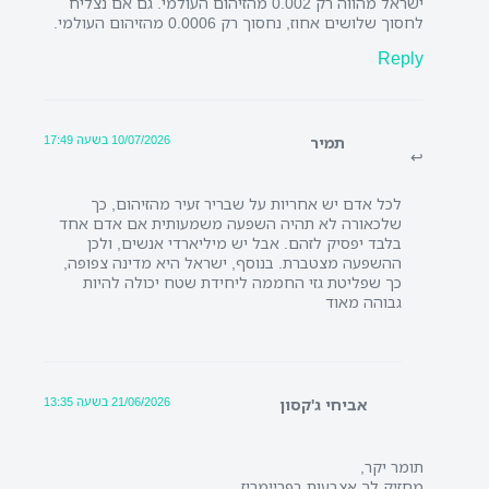
ישראל מהווה רק 0.002 מהזיהום העולמי. גם אם נצליח
לחסוך שלושים אחוז, נחסוך רק 0.0006 מהזיהום העולמי.
Reply
10/07/2026 בשעה 17:49
תמיר
לכל אדם יש אחריות על שבריר זעיר מהזיהום, כך
שלכאורה לא תהיה השפעה משמעותית אם אדם אחד
בלבד יפסיק לזהם. אבל יש מיליארדי אנשים, ולכן
ההשפעה מצטברת. בנוסף, ישראל היא מדינה צפופה,
כך שפליטת גזי החממה ליחידת שטח יכולה להיות
גבוהה מאוד
21/06/2026 בשעה 13:35
אביחי ג'קסון
תומר יקר,
מחזיק לך אצבעות בפריימריז.