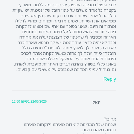
לגבי טיפול בסביבה ואשפה, יש הרבה מה ללמוד משוויץ.
בקצרה כל אחד משלם על פינוי הזבל שלו (טכנית יש שקיות
זבל בגודל אחיד שקונים עם מדבקות שהן מין מס פינוי.
ממלאים את השקית, שמים מדבקה ומניחים מחוץ לדלת)
ומחזור זה חינם. שאני בסופר עם אחי שם ומציע לו לקחת
ריבה יותר זולה הוא מסתכל על סימני המחזור בתחתית
האריזה ומסביר לי שהפינוי של הצנצנת יעלה את מחירה
וכבר לא יהיה כדאי. עוד דוגמה: יש לך כורסא שאתה כבר
לא רוצה, שווה לך לשפץ אותה ולפרסם "למסירה כולל
הובלה" כי זה יעלה לך פחות מאשר לקחת אותה למרכז
מיחזור ולהניח אותה על המשקל ולשלם את המחיר.
באופן כללי בשוויץ בהרבה דברים האחריות מועברת לאזרח,
גם בניהול ענייני המדינה שמבוסס על משאלי עם קבועים.
Reply
22/06/2026 בשעה 12:50
יואל
אה כן?
שכחת שכל המדינות לומדות מאיתנו ולוקחות מאיתנו
דוגמה כשהם רוצות.