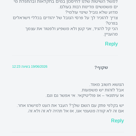
למשל השיטות שלנו לחיסכון במים בחקלאות ובהתפלת מי
ים משמשים מדינות רבות בעולם.
מדוע שלא נוביל שינוי עולמי?
צריך להזכיר לך על פרסי הנובל של יהודים בכללי וישראלים
בפרט?
הכי קל להגיד, אני קטן ולא משפיע ולפטור את עצמך
מהעניין.
Reply
19/06/2026 בשעה 12:23
שקוף?
הנושא חשוב מאוד.
אבל לזהות יש משמעות.
או עיתונאי – או פוליטיקאי. אי אפשר גם וגם.
יש בקלפי פתק עם השם שלך? העבר את העט למישהו אחר.
אם זה לא קורה מטעמי אגו, אז אל תהיה לא זה ולא זה.
Reply