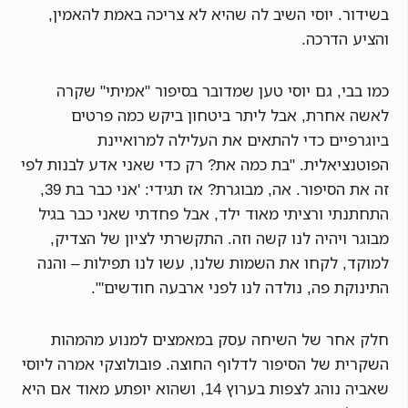
בשידור. יוסי השיב לה שהיא לא צריכה באמת להאמין,
והציע הדרכה.
כמו בבי, גם יוסי טען שמדובר בסיפור "אמיתי" שקרה
לאשה אחרת, אבל ליתר ביטחון ביקש כמה פרטים
ביוגרפיים כדי להתאים את העלילה למרואיינת
הפוטנציאלית. "בת כמה את? רק כדי שאני אדע לבנות לפי
זה את הסיפור. אה, מבוגרת? אז תגידי: 'אני כבר בת 39,
התחתנתי ורציתי מאוד ילד, אבל פחדתי שאני כבר בגיל
מבוגר ויהיה לנו קשה וזה. התקשרתי לציון של הצדיק,
למוקד, לקחו את השמות שלנו, עשו לנו תפילות – והנה
התינוקת פה, נולדה לנו לפני ארבעה חודשים'".
חלק אחר של השיחה עסק במאמצים למנוע מהמהות
השקרית של הסיפור לדלוף החוצה. פובולוצקי אמרה ליוסי
שאביה נוהג לצפות בערוץ 14, ושהוא יופתע מאוד אם היא