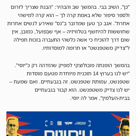
"כן", השיב בבי. בהמשך שב והבהיר: "הבנת שצריך לזרום
ולספר סיפור שלא באמת קרה לך – הוא קרה למישהי
אחרת". אגב כך טען שמדובר ב"נס" שאירע לנשים אחרות
שחוששות להיחשף בטלוויזיה – אף שבפועל, כמובן, אין
שום דרך להוכיח כי אשה כלשהי התעברה בזכות תפילה
ל"צדיק משטפנשט" או תרומה למוסדותיו.
בהמשך הופנתה פובולוצקי למפיק שהזדהה רק כ"יוסי".
"יש לנו בערוץ 14 תוכנית מיוחדת מטעם מוסדות
שטפנשט, עמותת שטפנשט. זה בגבעתיים. ואם שמעת –
יש לנו צדיק משטפנשט. הוא קבור בגבעתיים
בבית-העלמין", אמר לה יוסי.