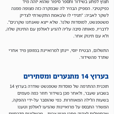
תצוץ לפתע בשידור ותספר סיפור שהוא יזהה מיד
כפיקטיבי. המפיק הבהיר לה שבמקרה כזה מצופה ממנה
לשקר לאביה: "תגידי לו ש'באמת התקשרתי לצדיק
משטפנשט, למוסדות שלנו'. שלא ייצא שאנחנו שקרנים".
לדבריו, מאותה סיבה עליה להגיע לאולפן עם התינוק שלה,
ולא עם תינוק אחר.
התשלום, הבטיח יוסי, יינתן למרואיינת במזומן מיד אחרי
שתרד מהשידור.
בערוץ 14 מתנערים ומסתירים
תוכנית ההתרמה של מוסדות שטפנשט שודרה בערוץ 14
בשבוע שעבר, ולאחר מכן בשידור חוזר כמה פעמים
בשעות הלילה המאוחרות. כפי שהוסבר על-ידי ההפקה,
המשדר התבסס על מרואיינות שהגיעו לאולפן וטענו
שהתפילות לצדיק פתרו מגוון צרות – מכשלונות סדרתיים