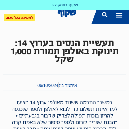
שקוף בפסקה
לתמיכה בכל סכום
תעשיית הנסים בערוץ 14:
תינוקת באולפן תמורת 1,000
שקל
איתמר ב"ז
06/10/2024
במשדר התרמה ששודר מאולפן ערוץ 14 הציעו
למרואיינת תשלום כדי לבוא לאולפן ולספר שנכנסה
להריון בזכות תפילה לצדיק שקבור בגבעתיים •
"הבנת שצריך לזרום ולספר סיפור שלא באמת קרה
לך", הבהיר היחצן שניסה לגייס אותה • חבר בצוות