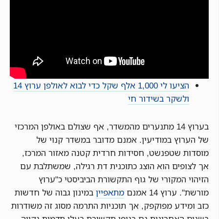
הציעו לי 1,000 אלף שקל כדי לבוא לאולפן ערוץ 14
ולשקר בשידור חי
בערוץ 14 מתנערים מהמשדר, אף שצולם באולפן המרכזי
של הערוץ במודיעין. אמנם מדובר במשדר קנוי של
מוסדות שטפנשט, חסידות חרדית קטנה מאזור המרכז,
אך לצופים הוא הוצג כתוכנית דת רגילה, שמשתלבת עם
הזיהוי המקורי של גוף התקשורת הביביסטי כ"ערוץ
מורשת". ערוץ 14 אמנם
מתאפיין
במינון גבוה של חדשות
כזב ומידע מפוקפק, אך תוכניות התרמה מסוג זה משודרות
בשנים האחרונות גם בגופי תקשורת בעלי תדמית נקייה