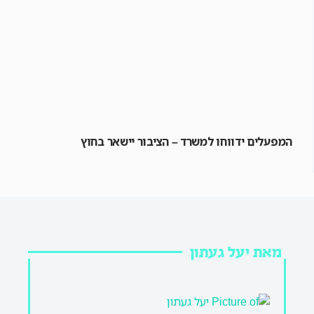
המפעלים ידווחו למשרד – הציבור יישאר בחוץ
מאת יעל געתון