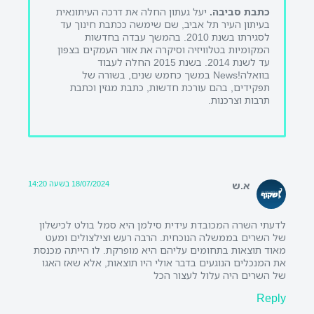
כתבת סביבה.
יעל געתון החלה את דרכה העיתונאית
בעיתון העיר תל אביב, שם שימשה ככתבת חינוך עד
לסגירתו בשנת 2010. בהמשך עבדה בחדשות
המקומיות בטלוויזיה וסיקרה את אזור העמקים בצפון
עד לשנת 2014. בשנת 2015 החלה לעבוד
בוואלה!News במשך כחמש שנים, בשורה של
תפקידים, בהם עורכת חדשות, כתבת מגזין וכתבת
תרבות וצרכנות.
18/07/2024 בשעה 14:20
א.ש
לדעתי השרה המכובדת עידית סילמן היא סמל בולט לכישלון
של השרים בממשלה הנוכחית. הרבה רעש וצילצולים ומעט
מאוד תוצאות בתחומים עליהם היא מופרקת. לו הייתה מכנסת
את המנכלים הנוגעים בדבר אולי היו תוצאות, אלא שאז האגו
של השרים היה עלול לעצור הכל
Reply