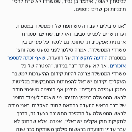
לביטחון לאומי, איתמר בן גביר, שמשרדו לא טרח להכין
תוכניות וכן שרים נוספים.
"אנו מובילים לעבודה משותפת של הממשלה במסגרת
ועדת שרים לענייני סביבה ואקלים, שתייצר מסגרת
ארגונית אפקטיבית, שתוכל גם לגשר על פערים בין
משרדי הממשלה", אמרה סילמן לפני כמעט שנה וחצי
במסגרת
הודעה לתקשורת
על הוועדה,
שאף זכתה למספר
אזכורים,
אך לא עשתה דבר בנידון. "המטרה של כל
משרדי הממשלה צריכה להיות קידום ההיערכות למשבר
האקלים וקידום ישראל להפחתות המתבקשות בפליטות
פחמן ועמידה ביעדים". סילמן אף הוסיפה משפטי תודה
לראש הממשלה בנימין נתניהו, מי שאמור לעמוד בסופו
של דבר בראש הוועדה בהתאם לחוק האקלים. "אני מודה
לראש הממשלה על התמיכה החשובה בצעד זה, בדרך
לחקיקת חוק אקלים ישראלי", אמרה. אלא שהחוק לא
עבר עדיין והוועדה בראשות סילמן משותקת כבר שנה