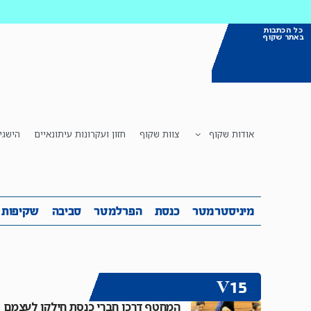
כל הכתבות
באתר שקוף
אודות שקוף
צוות שקוף
חזון ועקרונות עיתונאיים
הישגי
מיניסטרמטר
כנסת
הפרלמטר
ס
מיניסטרמטר
כנסת
הפרלמטר
סביבה
שקיפות
V15
המחטף דרכו חברי כנסת חילקו לעצמם