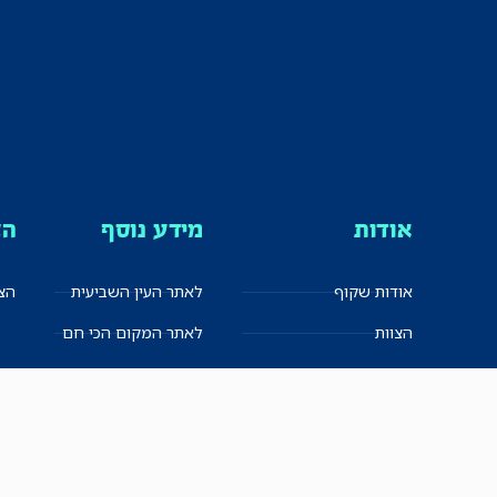
אודות
מידע נוסף
הצ
אודות שקוף
לאתר העין השביעית
הצט
הצוות
לאתר המקום הכי חם
הישגים
שקיפות עצמית
ימנים? שמאלנים?
English
חזון ועקרונות עיתונאיים
العربية