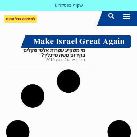
שקוף בפסקה
לתמיכה בכל סכום
הצטרפו אלינו!
נושאים חמים
עדכון שבועי במייל
לאתר המקום הכי חם
כל הכתבות ב'שקוף'
לאתר העין השביעית
סיירת השקיפות
Make Israel Great Again
מי משקיע עשרות אלפי שקלים
בקידום משה פייגלין?
ניר בן-צבי
24 במרץ 2019