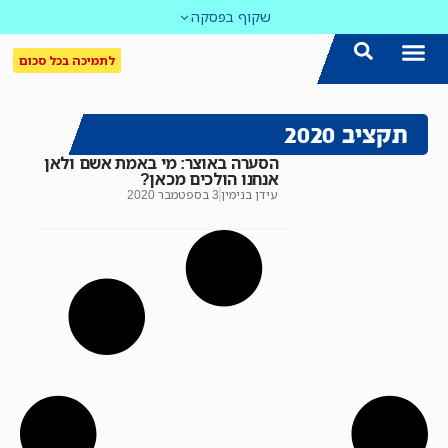
שקוף בפסקה
לתמיכה בכל סכום
הצטרפו אלינו!
נושאים חמים
עדכון שבועי במייל
לאתר המקום הכי חם
כל הכתבות ב'שקוף'
לאתר העין השביעית
סיירת השקיפות
תקציב 2020
הסערה באוצר: מי באמת אשם ולאן
אנחנו הולכים מכאן?
עידן בנימין
3 בספטמבר 2020