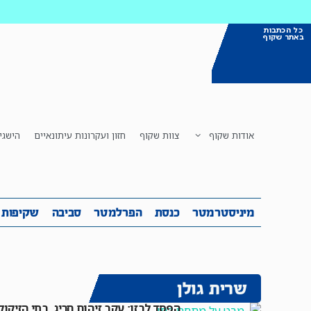
כל הכתבות
באתר שקוף
אודות שקוף
צוות שקוף
חזון ועקרונות עיתונאיים
הישגי
מיניסטרמטר
כנסת
הפרלמטר
ס
מיניסטרמטר
כנסת
הפרלמטר
סביבה
שקיפות
שרית גולן
הפסד לבזן: עקב זיהום חריג, בתי הזיקוק