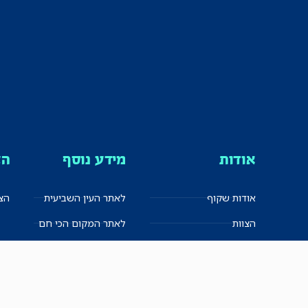
אודות
מידע נוסף
הצ
אודות שקוף
לאתר העין השביעית
הצט
הצוות
לאתר המקום הכי חם
הישגים
שקיפות עצמית
ימנים? שמאלנים?
English
חזון ועקרונות עיתונאיים
العربية