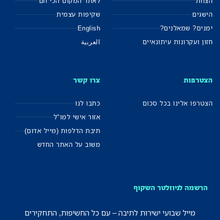
הצוות
לאתר המקום הכי חם
הישגים
שקיפות עצמית
ימנים? שמאלנים?
English
חזון ועקרונות עיתונאיים
العربية
הצטרפות
צרו קשר
הצטרפו אלינו בכל סכום
כתבו לנו
אזור אישי למו"ל
תיבת הדלפות (מייל אדום)
משוב על האתר החדש
הרשמה לניוזלטר השקוף
מייל שבועי ישירות לתיבה – עם כל החשיפות, התחקירים