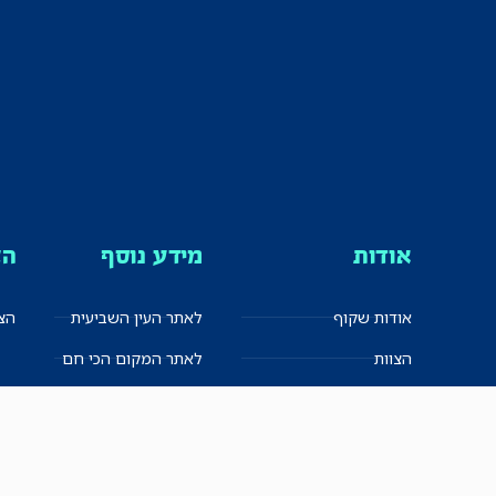
אודות
מידע נוסף
הצ
אודות שקוף
לאתר העין השביעית
הצט
הצוות
לאתר המקום הכי חם
הישגים
שקיפות עצמית
ימנים? שמאלנים?
English
חזון ועקרונות עיתונאיים
العربية