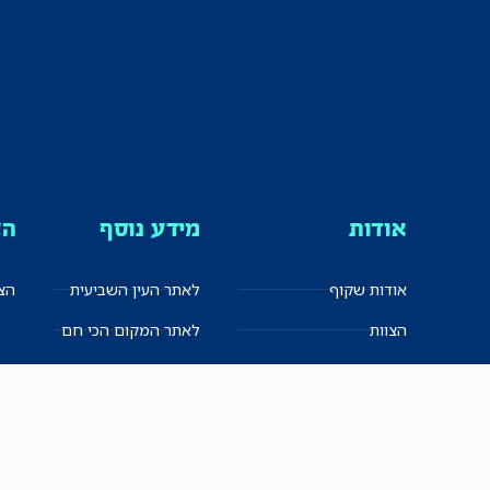
אודות
מידע נוסף
הצ
אודות שקוף
לאתר העין השביעית
הצט
הצוות
לאתר המקום הכי חם
הישגים
שקיפות עצמית
ימנים? שמאלנים?
English
חזון ועקרונות עיתונאיים
العربية