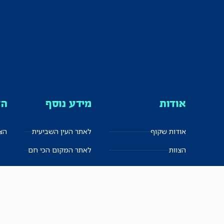
אודות
מידע נוסף
הצ
אודות שקוף
לאתר העין השביעית
הצט
הצוות
לאתר המקום הכי חם
הישגים
שקיפות עצמית
ימנים? שמאלנים?
English
חזון ועקרונות עיתונאיים
العربية