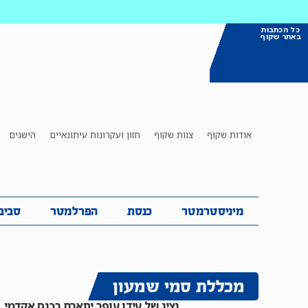
כל הכתבות
באתר שקוף
אודות שקוף
צוות שקוף
חזון ועקרונות עיתונאיים
הישגים
מיניסטרמטר
כנסת
הפרלמטר
ס
מיניסטרמטר
כנסת
הפרלמטר
סביב
מכללת סמי שמעון
נציג של עידן עופר יתארח בכנס אקדמי