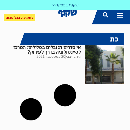
שקוף בפסקה
לתמיכה בכל סכום
הצטרפו אלינו!
נושאים חמים
עדכון שבועי במייל
לאתר המקום הכי חם
כל הכתבות ב'שקוף'
לאתר העין השביעית
סיירת השקיפות
כת
אי סדרים הגובלים בפלילים: המרכז
לסיינטולוגיה בדרך לפירוק?
ניר בן-צבי
20 בספטמבר 2021