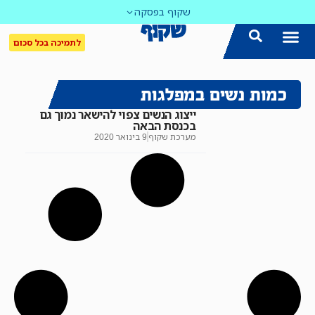
שקוף בפסקה
לתמיכה בכל סכום
הצטרפו אלינו!
נושאים חמים
עדכון שבועי במייל
לאתר המקום הכי חם
כל הכתבות ב'שקוף'
לאתר העין השביעית
סיירת השקיפות
כמות נשים במפלגות
ייצוג הנשים צפוי להישאר נמוך גם
בכנסת הבאה
מערכת שקוף
9 בינואר 2020