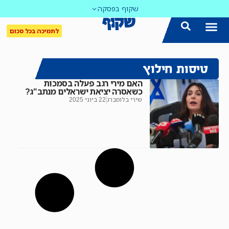
שקוף בפסקה
לתמיכה בכל סכום
הצטרפו אלינו!
נושאים חמים
עדכון שבועי במייל
לאתר המקום הכי חם
כל הכתבות ב'שקוף'
לאתר העין השביעית
סיירת השקיפות
טיסות חילוץ
האם מירי רגב פעלה בסמכות
כשאסרה יציאת ישראלים מנתב"ג?
שירי בלומברג
22 ביוני 2025