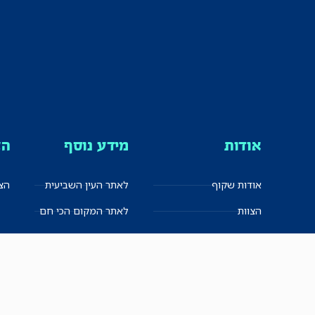
אודות
מידע נוסף
הצ
אודות שקוף
לאתר העין השביעית
הצט
הצוות
לאתר המקום הכי חם
הישגים
שקיפות עצמית
ימנים? שמאלנים?
English
חזון ועקרונות עיתונאיים
العربية