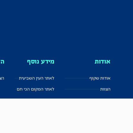
אודות
מידע נוסף
הצ
אודות שקוף
לאתר העין השביעית
הצט
הצוות
לאתר המקום הכי חם
הישגים
שקיפות עצמית
ימנים? שמאלנים?
English
חזון ועקרונות עיתונאיים
العربية