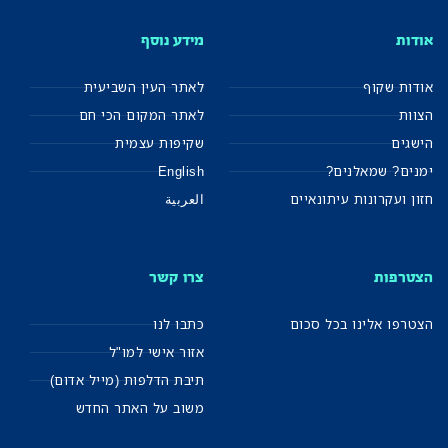
אודות
מידע נוסף
אודות שקוף
לאתר העין השביעית
הצוות
לאתר המקום הכי חם
הישגים
שקיפות עצמית
ימנים? שמאלנים?
English
חזון ועקרונות עיתונאיים
العربية
הצטרפות
צרו קשר
הצטרפו אלינו בכל סכום
כתבו לנו
אזור אישי למו"ל
תיבת הדלפות (מייל אדום)
משוב על האתר החדש