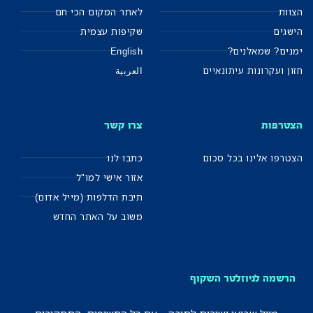
ות
לאתר המקום הכי חם
גים
שקיפות עצמית
ים? שמאלנים?
English
ן ועקרונות עיתונאיים
العربية
טרפות
צרו קשר
רפו אלינו בכל סכום
כתבו לנו
אזור אישי למו"ל
תיבת הדלפות (מייל אדום)
משוב על האתר החדש
רשמה לניוזלטר השקוף