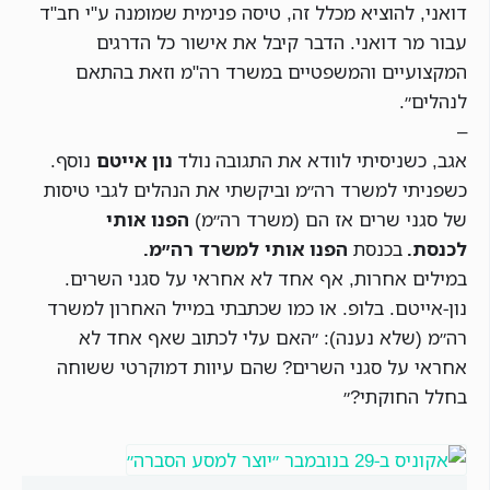
דואני, להוציא מכלל זה, טיסה פנימית שמומנה ע"י חב"ד
עבור מר דואני. הדבר קיבל את אישור כל הדרגים
המקצועיים והמשפטיים במשרד רה"מ וזאת בהתאם
לנהלים״.
–
אגב, כשניסיתי לוודא את התגובה נולד
נון אייטם
נוסף.
כשפניתי למשרד רה״מ וביקשתי את הנהלים לגבי טיסות
של סגני שרים אז הם (משרד רה״מ)
הפנו אותי
לכנסת.
בכנסת
הפנו אותי למשרד רה״מ.
במילים אחרות, אף אחד לא אחראי על סגני השרים.
נון-אייטם. בלופ. או כמו שכתבתי במייל האחרון למשרד
רה״מ (שלא נענה): ״האם עלי לכתוב שאף אחד לא
אחראי על סגני השרים? שהם עיוות דמוקרטי ששוחה
בחלל החוקתי?״