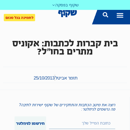
שקוף בפסקה
לתמיכה בכל סכום
הצטרפו אלינו!
נושאים חמים
עדכון שבועי במייל
לאתר המקום הכי חם
כל הכתבות ב'שקוף'
לאתר העין השביעית
סיירת השקיפות
בית קברות לכתבות: אקוניס
מתרים בחו״ל?
תומר אביטל
25/10/2013
רוצה את מיטב הכתבות והתחקירים של שקוף ישירות לתיבה?
פה נרשמים לניוזלטר:
הירשמו לניוזלטר