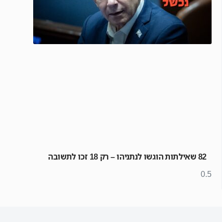
82 שאילתות הוגשו לנתניהו – רק 18 זכו לתשובה