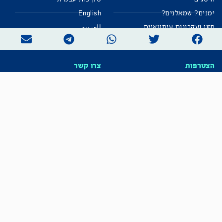
ימנים? שמאלנים?
English
חזון ועקרונות עיתונאיים
العربية
הצטרפות
צרו קשר
הצטרפו אלינו בכל סכום
כתבו לנו
אזור אישי למו"ל
תיבת הדלפות (מייל אדום)
משוב על האתר החדש
הרשמה לניוזלטר השקוף
מייל שבועי ישירות לתיבה – עם כל החשיפות, התחקירים
והפרסומים שלנו.