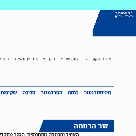
כל הכתבות
באתר שקוף
אודות שקוף
צוות שקוף
חזון ועקרונות עיתונאיים
הישגי
מיניסטרמטר
כנסת
הפרלמטר
ס
מיניסטרמטר
כנסת
הפרלמטר
סביבה
שקיפות
שר הרווחה
האוצר והרווחה מתחמקים: הסגר מתהדק