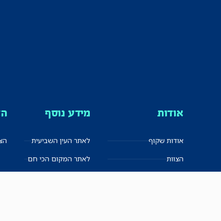
אודות
מידע נוסף
הצ
אודות שקוף
לאתר העין השביעית
הצט
הצוות
לאתר המקום הכי חם
הישגים
שקיפות עצמית
ימנים? שמאלנים?
English
חזון ועקרונות עיתונאיים
العربية