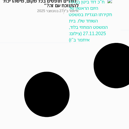
"דולרים תופסים בכל מקום, מישהו יכול
להתווכח עם זה?"
איתמר ב"ז
27 בנובמבר 2025