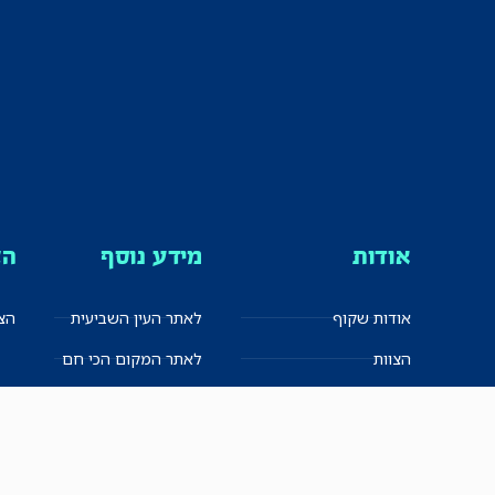
אודות
מידע נוסף
הצ
אודות שקוף
לאתר העין השביעית
הצט
הצוות
לאתר המקום הכי חם
הישגים
שקיפות עצמית
ימנים? שמאלנים?
English
חזון ועקרונות עיתונאיים
العربية