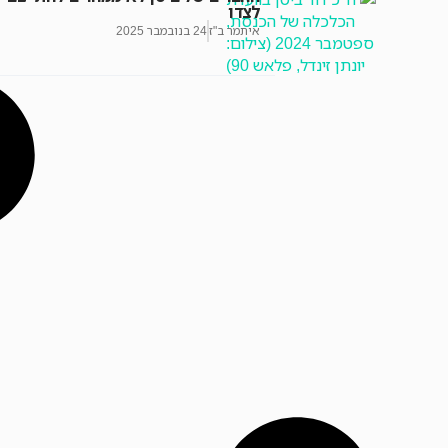
לצדו
איתמר ב"ז
24 בנובמבר 2025