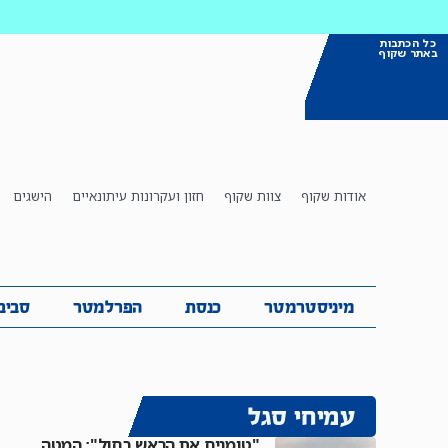
כל הכתבות
באתר שקוף
אודות שקוף
צוות שקוף
חזון ועקרונות עיתונאיים
הישגים
מיניסטרמטר
כנסת
הפרלמטר
ס
מיניסטרמטר
כנסת
הפרלמטר
סביב
עמיחי סגל
"טומנים את הראש בחול": המטה