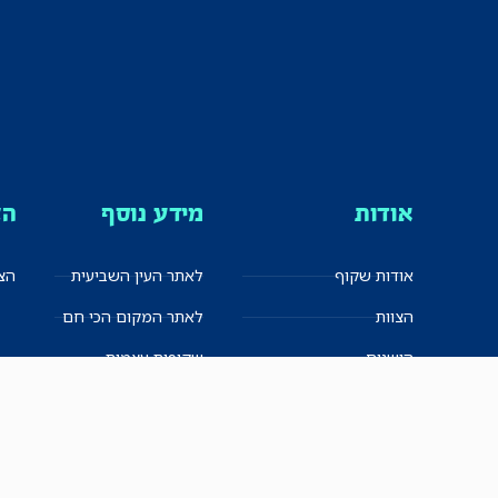
אודות
מידע נוסף
הצ
אודות שקוף
לאתר העין השביעית
הצט
הצוות
לאתר המקום הכי חם
הישגים
שקיפות עצמית
ימנים? שמאלנים?
English
חזון ועקרונות עיתונאיים
العربية