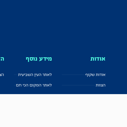
אודות
מידע נוסף
הצ
אודות שקוף
לאתר העין השביעית
הצט
הצוות
לאתר המקום הכי חם
הישגים
שקיפות עצמית
ימנים? שמאלנים?
English
חזון ועקרונות עיתונאיים
العربية