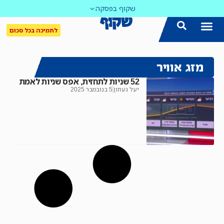
שקוף בפסקה
לתמיכה בכל סכום
הצטרפו אלינו!
נושאים חמים
עדכון שבועי במייל
לאתר המקום הכי חם
כל הכתבות ב'שקוף'
לאתר העין השביעית
סיירת השקיפות
מזג אוויר
52 שניות לתחזית, אפס שניות לאמת
יעל געתון
5 בנובמבר 2025