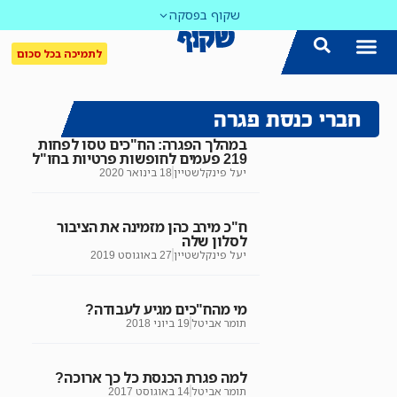
שקוף בפסקה
לתמיכה בכל סכום
הצטרפו אלינו!
נושאים חמים
עדכון שבועי במייל
לאתר המקום הכי חם
כל הכתבות ב'שקוף'
לאתר העין השביעית
סיירת השקיפות
חברי כנסת פגרה
במהלך הפגרה: הח"כים טסו לפחות
219 פעמים לחופשות פרטיות בחו"ל
יעל פינקלשטיין
18 בינואר 2020
ח"כ מירב כהן מזמינה את הציבור
לסלון שלה
יעל פינקלשטיין
27 באוגוסט 2019
מי מהח"כים מגיע לעבודה?
תומר אביטל
19 ביוני 2018
למה פגרת הכנסת כל כך ארוכה?
תומר אביטל
14 באוגוסט 2017