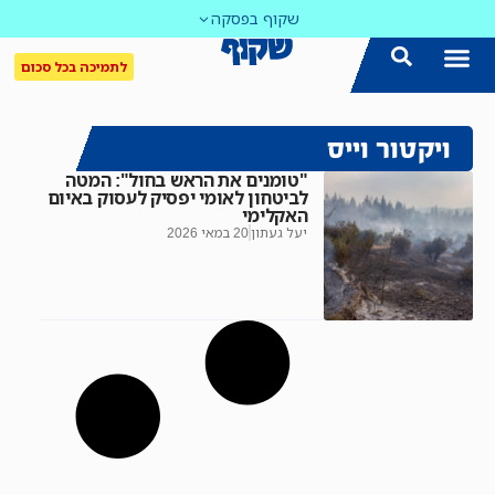
שקוף בפסקה
לתמיכה בכל סכום
ויקטור וייס
"טומנים את הראש בחול": המטה
לביטחון לאומי יפסיק לעסוק באיום
האקלימי
יעל געתון
20 במאי 2026