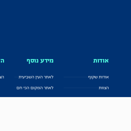
אודות
מידע נוסף
הצ
אודות שקוף
לאתר העין השביעית
הצט
הצוות
לאתר המקום הכי חם
הישגים
שקיפות עצמית
ימנים? שמאלנים?
English
חזון ועקרונות עיתונאיים
العربية