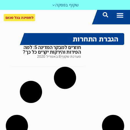
שקוף בפסקה
לתמיכה בכל סכום
הצטרפו אלינו!
נושאים חמים
עדכון שבועי במייל
לאתר המקום הכי חם
כל הכתבות ב'שקוף'
לאתר העין השביעית
סיירת השקיפות
הגברת התחרות
חוזרים למבקר המדינה 5: למה
הפירות והירקות יקרים כל כך?
מערכת שקוף
8 באפריל 2020