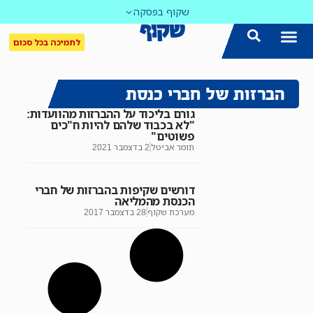
שקוף בפסקה
לתמיכה בכל סכום
הצטרפו אלינו!
נושאים חמים
עדכון שבועי במייל
לאתר המקום הכי חם
כל הכתבות ב'שקוף'
לאתר העין השביעית
סיירת השקיפות
הברזות של חברי כנסת
גורם בליכוד על ההברזות מהוועדות:
"לא בכבוד שלהם להיות ח"כים
פשוטים"
תומר אביטל
2 בדצמבר 2021
דורשים שקיפות בהברזות של חברי
הכנסת מהמליאה
מערכת שקוף
28 בדצמבר 2017